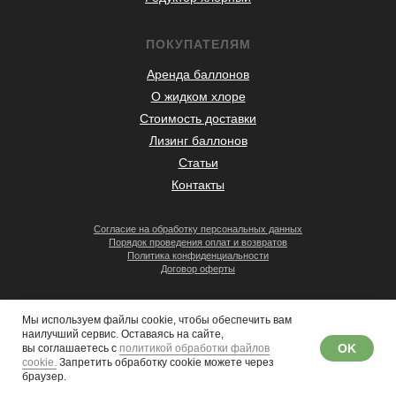
ПОКУПАТЕЛЯМ
Аренда баллонов
О жидком хлоре
Стоимость доставки
Лизинг баллонов
Статьи
Контакты
Согласие на обработку персональных данных
Порядок проведения оплат и возвратов
Политика конфиденциальности
Договор оферты
Мы используем файлы cookie, чтобы обеспечить вам
наилучший сервис. Оставаясь на сайте,
OK
вы соглашаетесь с
политикой обработки файлов
© 2008–2026 «Гермес-газ»
cookie.
Запретить обработку cookie можете через
браузер.