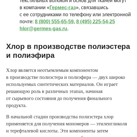
текстильных волокон и основ для тканей могут
в компании «
Гермес-газ
», связавшись
с ее сотрудниками по телефону или электронной
почте:
8 (800) 555-65-59
,
8 (495) 225-54-25
hlor@germes-gas.ru
.
Хлор в производстве полиэстера
и полиэфира
Хлор является неотъемлемым компонентом
в производстве полиэстера и полиэфира — двух широко
используемых синтетических материалов. Он играет
решающую роль в различных этапах, начиная
от сырьевого состояния до получения финального
продукта.
В начальной стадии производства полиэстера хлор
применяется для получения мономеров — этиленгликоля
и терефталевой кислоты. Эти компоненты затем