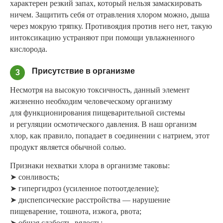
характерен резкий запах, который нельзя замаскировать
ничем. Защитить себя от отравления хлором можно, дыша
через мокрую тряпку. Противоядия против него нет, такую
интоксикацию устраняют при помощи увлажненного
кислорода.
Присутствие в организме
3
Несмотря на высокую токсичность, данный элемент
жизненно необходим человеческому организму
для функционирования пищеварительной системы
и регуляции осмотического давления. В наш организм
хлор, как правило, попадает в соединении с натрием, этот
продукт является обычной солью.
Признаки нехватки хлора в организме таковы:
➤ сонливость;
➤ гипергидроз (усиленное потоотделение);
➤ диспепсические расстройства — нарушение
пищеварение, тошнота, изжога, рвота;
➤ общая слабость, вялость;