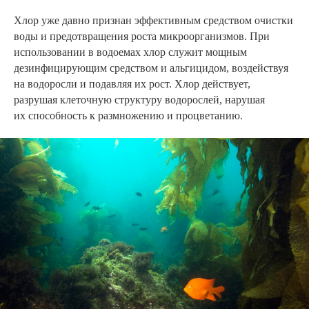
Хлор уже давно признан эффективным средством очистки
воды и предотвращения роста микроорганизмов. При
использовании в водоемах хлор служит мощным
дезинфицирующим средством и альгицидом, воздействуя
на водоросли и подавляя их рост. Хлор действует,
разрушая клеточную структуру водорослей, нарушая
их способность к размножению и процветанию.