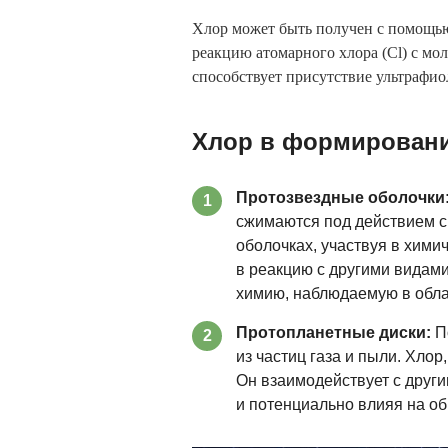
Хлор может быть получен с помощью
реакцию атомарного хлора (Cl) с мо
способствует присутствие ультрафио
Хлор в формировани
Протозвездные оболочки
1
сжимаются под действием си
оболочках, участвуя в хими
в реакцию с другими видам
химию, наблюдаемую в обла
Протопланетные диски:
По
2
из частиц газа и пыли. Хло
Он взаимодействует с друг
и потенциально влияя на о