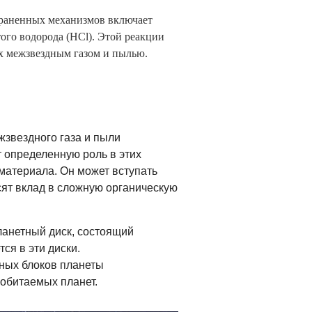
траненных механизмов включает
ого водорода (HCl). Этой реакции
ых межзвездным газом и пылью.
звездного газа и пыли
 определенную роль в этих
 материала. Он может вступать
ят вклад в сложную органическую
ланетный диск, состоящий
ся в эти диски.
ьных блоков планеты
 обитаемых планет.