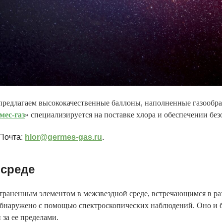
редлагаем высококачественные баллоны, наполненные газообра
мес -газ
» специализируется на поставке хлора и обеспечении без
 Почта:
hlor@germes-gas.ru
.
 среде
траненным элементом в межзвездной среде, встречающимся в ра
 обнаружено с помощью спектроскопических наблюдений. Оно и
за ее пределами.