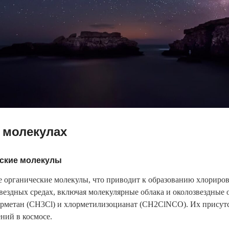
 молекулах
ские молекулы
 органические молекулы, что приводит к образованию хлориро
ездных средах, включая молекулярные облака и околозвездные
рметан (CH3Cl) и хлорметилизоцианат (CH2ClNCO). Их присутст
ний в космосе.