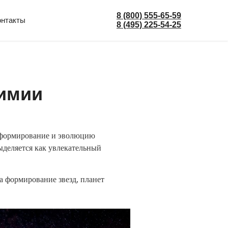
8 (800) 555-65-59
онтакты
8 (495) 225-54-25
химии
 формирование и эволюцию
ыделяется как увлекательный
а формирование звезд, планет