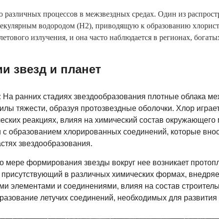
 различных процессов в межзвездных средах. Один из распрос
лекулярным водородом (H2), приводящую к образованию хлорист
летового излучения, и она часто наблюдается в регионах, богат
и звезд и планет
:
На ранних стадиях звездообразования плотные облака меж
лы тяжести, образуя протозвездные оболочки. Хлор играет
ческих реакциях, влияя на химический состав окружающего
и с образованием хлорированных соединений, которые внос
стях звездообразования.
 мере формирования звезды вокруг нее возникает протоп
р, присутствующий в различных химических формах, внедряет
ими элементами и соединениями, влияя на состав строител
бразование летучих соединений, необходимых для развития