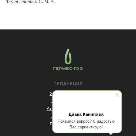
Текст статьи: С. М. А.
ПРОДУКЦИЯ
Хлорные баллоны
Заправка хлором
Аттестация баллонов
Диана Канипова
Вентили хлорные
Появился вопрос? С радостью
Редуктор хлорный
Вас сориентирую!